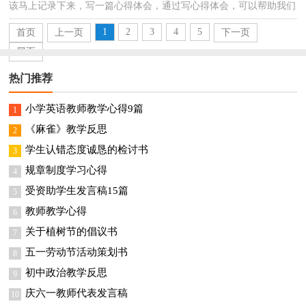
该马上记录下来，写一篇心得体会，通过写心得体会，可以帮助我们
总结积累经验。那么心得体会怎么写才恰当呢？以下是小...
1
2
3
4
5
首页
上一页
下一页
尾页
热门推荐
小学英语教师教学心得9篇
1
《麻雀》教学反思
2
学生认错态度诚恳的检讨书
3
规章制度学习心得
4
受资助学生发言稿15篇
5
教师教学心得
6
关于植树节的倡议书
7
五一劳动节活动策划书
8
初中政治教学反思
9
庆六一教师代表发言稿
10