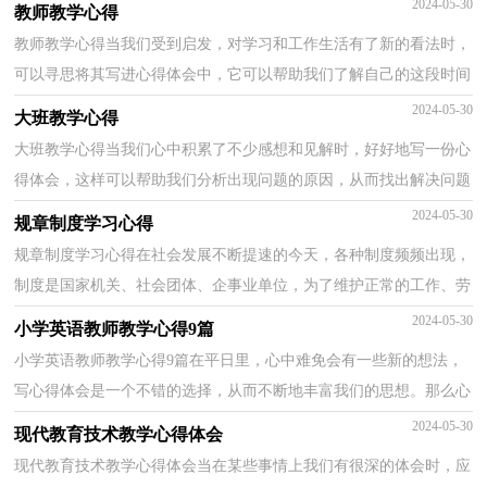
2024-05-30
教师教学心得
教师教学心得当我们受到启发，对学习和工作生活有了新的看法时，
可以寻思将其写进心得体会中，它可以帮助我们了解自己的这段时间
的学习、工作生活状态。那么好的心得体会都具备一...
2024-05-30
大班教学心得
大班教学心得当我们心中积累了不少感想和见解时，好好地写一份心
得体会，这样可以帮助我们分析出现问题的原因，从而找出解决问题
的办法。应该怎么写才合适呢？以下是小编帮大家整理...
2024-05-30
规章制度学习心得
规章制度学习心得在社会发展不断提速的今天，各种制度频频出现，
制度是国家机关、社会团体、企事业单位，为了维护正常的工作、劳
动、学习、生活的秩序，保证国家各项政策的顺利执行...
2024-05-30
小学英语教师教学心得9篇
小学英语教师教学心得9篇在平日里，心中难免会有一些新的想法，
写心得体会是一个不错的选择，从而不断地丰富我们的思想。那么心
得体会到底应该怎么写呢？下面是小编收集整理的小学...
2024-05-30
现代教育技术教学心得体会
现代教育技术教学心得体会当在某些事情上我们有很深的体会时，应