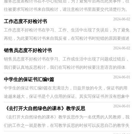
服务态度差检讨书在不小心犯错后，为了避免今后再出此类事件，往
往被要求写检讨书来自我检讨，请注意检讨书里面要交代清楚行为。
其实很多朋友都不知道怎么写检讨书吧！以下是小编整...
2024-06-02
工作态度不好检讨书
工作态度不好检讨书在学习、工作、生活中出现了失误后，为了避免
再犯，为此要写检讨书来自我反省，在写检讨书时犯错的原因要描述
清楚。想写检讨书却不知道该请教谁？下面是小编为大...
2024-06-02
销售员态度不好检讨书
销售员态度不好检讨书在学习、工作或生活中出现了问题或过错后，
我们要认真地反思检讨，我们在写检讨书的时候要注意语言的得体
性。那么问题来了，到底应如何写检讨书呢？以下是小编...
2024-06-01
中学生的保证书汇编9篇
中学生的保证书汇编9篇在充满活力，日益开放的今天，保证书的用
途越来越大，保证书是个人信用的保证。其实写保证书并没有想象中
那么难，下面是小编帮大家整理的中学生的保证书10篇，...
2024-06-01
《去打开大自然绿色的课本》教学反思
《去打开大自然绿色的课本》教学反思作为一名优秀的人民教师，我
们的工作之一就是教学，在写教学反思的时候可以反思自己的教学失
误，快来参考教学反思是怎么写的吧！下面是小编为大...