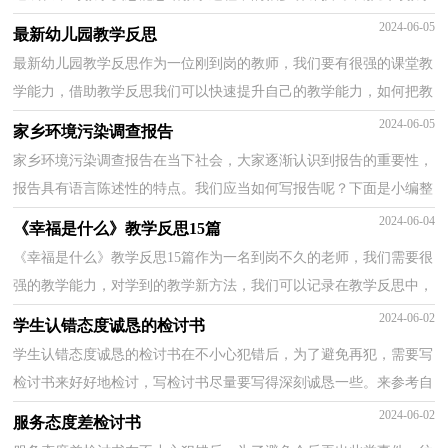
反思需要注意哪些问题呢？下面是小编整理的初中政治...
2024-06-05
最新幼儿园教学反思
最新幼儿园教学反思作为一位刚到岗的教师，我们要有很强的课堂教
学能力，借助教学反思我们可以快速提升自己的教学能力，如何把教
学反思做到重点突出呢？下面是小编为大家收集的最新...
2024-06-05
家乡环境污染调查报告
家乡环境污染调查报告在当下社会，大家逐渐认识到报告的重要性，
报告具有语言陈述性的特点。我们应当如何写报告呢？下面是小编整
理的家乡环境污染调查报告，仅供参考，欢迎大家阅读。...
2024-06-04
《幸福是什么》教学反思15篇
《幸福是什么》教学反思15篇作为一名到岗不久的老师，我们需要很
强的教学能力，对学到的教学新方法，我们可以记录在教学反思中，
优秀的教学反思都具备一些什么特点呢？以下是小编为大...
2024-06-02
学生认错态度诚恳的检讨书
学生认错态度诚恳的检讨书在不小心犯错后，为了避免再犯，需要写
检讨书来好好地检讨，写检讨书尽量要写得深刻诚恳一些。来参考自
己需要的检讨书吧！以下是小编精心整理的学生认错态...
2024-06-02
服务态度差检讨书