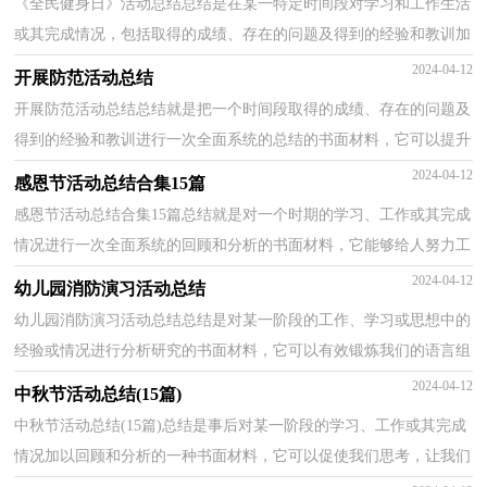
《全民健身日》活动总结总结是在某一特定时间段对学习和工作生活
或其完成情况，包括取得的成绩、存在的问题及得到的经验和教训加
以回顾和分析的书面材料，它可以促使我们思考，不...
2024-04-12
开展防范活动总结
开展防范活动总结总结就是把一个时间段取得的成绩、存在的问题及
得到的经验和教训进行一次全面系统的总结的书面材料，它可以提升
我们发现问题的能力，为此我们要做好回顾，写好总...
2024-04-12
感恩节活动总结合集15篇
感恩节活动总结合集15篇总结就是对一个时期的学习、工作或其完成
情况进行一次全面系统的回顾和分析的书面材料，它能够给人努力工
作的动力，不如我们来制定一份总结吧。你想知道...
2024-04-12
幼儿园消防演习活动总结
幼儿园消防演习活动总结总结是对某一阶段的工作、学习或思想中的
经验或情况进行分析研究的书面材料，它可以有效锻炼我们的语言组
织能力，因此好好准备一份总结吧。我们该怎么去...
2024-04-12
中秋节活动总结(15篇)
中秋节活动总结(15篇)总结是事后对某一阶段的学习、工作或其完成
情况加以回顾和分析的一种书面材料，它可以促使我们思考，让我们
一起认真地写一份总结吧。那么总结有什么格式呢...