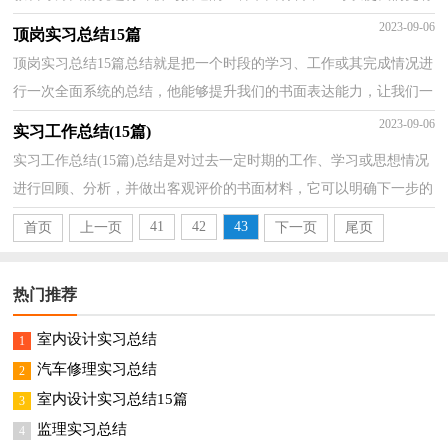
效率，不妨坐下来好好写写总结吧。总结怎么写才...
2023-09-06
顶岗实习总结15篇
顶岗实习总结15篇总结就是把一个时段的学习、工作或其完成情况进
行一次全面系统的总结，他能够提升我们的书面表达能力，让我们一
起来学习写总结吧。但是却发现不知道该写些什么...
2023-09-06
实习工作总结(15篇)
实习工作总结(15篇)总结是对过去一定时期的工作、学习或思想情况
进行回顾、分析，并做出客观评价的书面材料，它可以明确下一步的
工作方向，少走弯路，少犯错误，提高工作效益，让我们一...
41
42
43
首页
上一页
下一页
尾页
热门推荐
室内设计实习总结
1
汽车修理实习总结
2
室内设计实习总结15篇
3
监理实习总结
4