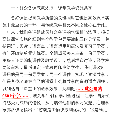
一：群众备课气氛浓厚，课堂教学资源共享
备好课是提高教学质量的关键同时它也是高效课堂实
施中最重要的一环，与传统教学相比不同之处亦在于此。
一年来，我们备课组成员群众备课的气氛相当浓厚，根据
高效课堂实施的细则每个教学单元要编制五份导学案，包
括词汇，阅读，语言点，语言运用和语法及复习导学案，
有时还编制单元训练案。全组成员每人主备一份导学案，
主备人还要编制课件及教学设计，然后群众讨论，经学校
两级审核，最后确定正式稿再印发给学生。我们课改班上
课用的是同一份导学案，同一个课件，实现了资源共享，
但是各位老师在自己的课堂上会将共享的资源适当调整，
以到达自己课堂上的教学效果。此刻翻
……此处隐藏
9601个字……
，成为学生创新学习全过程，让学生自始至
终感受到成功的愉悦，从而增强他们的学习兴趣。心理学
家弗洛伊德指出：“游戏是由愉快原则促动的，它是满足