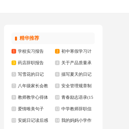
精华推荐
学校实习报告
初中寒假学习计
1
2
药店辞职报告
关于产品质量承
3
划15篇
4
写雪花的日记
描写夏天的日记
5
诺书范文集锦八篇
6
八年级家长会教
安全管理规章制
7
精选15篇
8
教师教学心得体
青春励志语录(15
师发言稿
9
度
10
爱情唯美句子
中学教师辞职信
会汇编15篇
11
篇)
12
安妮日记读后感
我的妈妈小学作
【精】
13
14