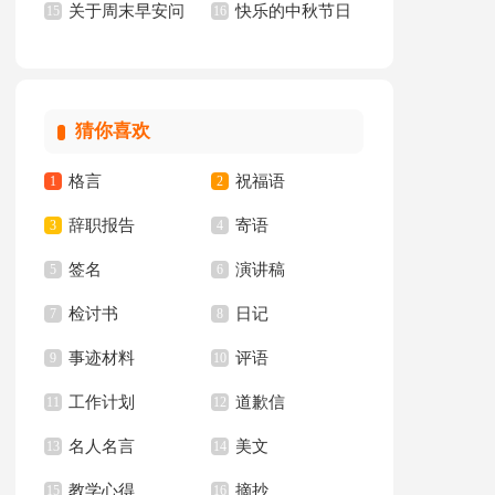
关于周末早安问
快乐的中秋节日
汇编15篇
15
文(15篇)
16
候语
记
猜你喜欢
格言
祝福语
1
2
辞职报告
寄语
3
4
签名
演讲稿
5
6
检讨书
日记
7
8
事迹材料
评语
9
10
工作计划
道歉信
11
12
名人名言
美文
13
14
教学心得
摘抄
15
16