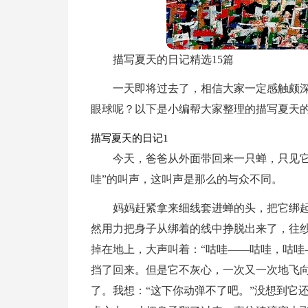
描写夏天的日记精选15篇
一天即将过去了，相信大家一定感触颇
眼球呢？以下是小编帮大家整理的描写夏天
描写夏天的日记1
今天，爸爸从外面带回来一只蝉，只见它
哇”的叫声，这叫声是那么的与众不同。
妈妈赶紧拿来细线套进蝉的头，把它绑
然用力把身子从绑着的线中挣脱出来了，往
掉在地上，大声叫着：“咕哇——咕哇，咕哇
挡了回来。但是它不灰心，一次又一次地飞
了。我想：“这下你动弹不了吧。”没想到它