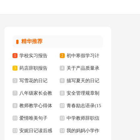
精华推荐
学校实习报告
初中寒假学习计
1
2
药店辞职报告
关于产品质量承
3
划15篇
4
写雪花的日记
描写夏天的日记
5
诺书范文集锦八篇
6
八年级家长会教
安全管理规章制
7
精选15篇
8
教师教学心得体
青春励志语录(15
师发言稿
9
度
10
爱情唯美句子
中学教师辞职信
会汇编15篇
11
篇)
12
安妮日记读后感
我的妈妈小学作
【精】
13
14