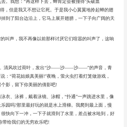
去。我想：“再这样下去，蝉肯定会被撞得‘头破血
不得，但是我又不想让它死。于是我小心翼翼地拎起蝉的翅
蝉掉到了阳台边沿上，它马上展开翅膀，一下子向广阔的天
”的叫声，我不再像以前那样讨厌它们喧嚣的叫声了，这响
。清风吹过荷叶，发出“沙——沙——沙——”的声音，青
说：“荷花姑娘真美丽!”夜晚，萤火虫打着灯笼做游戏，
个影，留下你美丽的倩影吧!
泳衣、泳裤，戴着泳镜、泳帽，“扑通”一声跳进水里，像
乐园吗?那里最好玩的就是水上滑梯。我爬到最上面，慢
，很快向下一冲，一下子就滑到了水里，差点被水呛到，好
你带给我们的无穷欢乐吧!