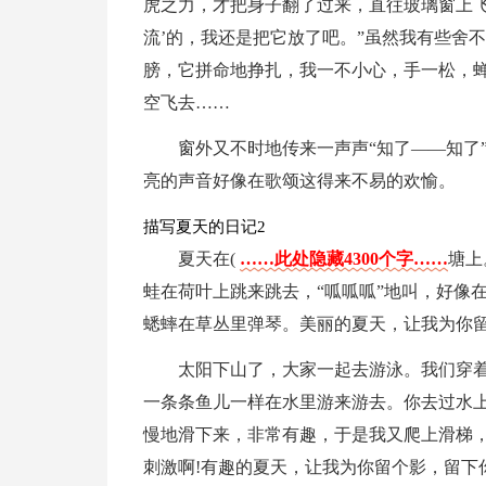
虎之力，才把身子翻了过来，直往玻璃窗上飞
流’的，我还是把它放了吧。”虽然我有些舍
膀，它拼命地挣扎，我一不小心，手一松，
空飞去……
窗外又不时地传来一声声“知了——知了
亮的声音好像在歌颂这得来不易的欢愉。
描写夏天的日记2
夏天在(
……此处隐藏4300个字……
塘上
蛙在荷叶上跳来跳去，“呱呱呱”地叫，好像在
蟋蟀在草丛里弹琴。美丽的夏天，让我为你留
太阳下山了，大家一起去游泳。我们穿着
一条条鱼儿一样在水里游来游去。你去过水上
慢地滑下来，非常有趣，于是我又爬上滑梯
刺激啊!有趣的夏天，让我为你留个影，留下