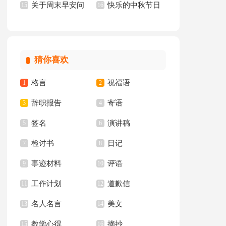
关于周末早安问
快乐的中秋节日
汇编15篇
15
文(15篇)
16
候语
记
猜你喜欢
格言
祝福语
1
2
辞职报告
寄语
3
4
签名
演讲稿
5
6
检讨书
日记
7
8
事迹材料
评语
9
10
工作计划
道歉信
11
12
名人名言
美文
13
14
教学心得
摘抄
15
16