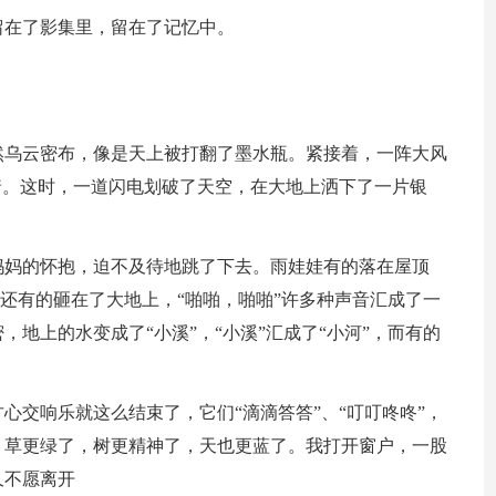
留在了影集里，留在了记忆中。
然乌云密布，像是天上被打翻了墨水瓶。紧接着，一阵大风
着。这时，一道闪电划破了天空，在大地上洒下了一片银
妈妈的怀抱，迫不及待地跳了下去。雨娃娃有的落在屋顶
，还有的砸在了大地上，“啪啪，啪啪”许多种声音汇成了一
地上的水变成了“小溪”，“小溪”汇成了“小河”，而有的
心交响乐就这么结束了，它们“滴滴答答”、“叮叮咚咚”，
，草更绿了，树更精神了，天也更蓝了。我打开窗户，一股
久不愿离开