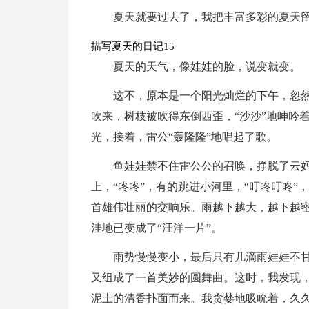
夏天就要过去了，我把丰富多彩的夏天
描写夏天的日记15
夏天的天气，像娃娃的脸，说变就变。
这不，原本是一个阳光灿烂的下午，忽
吹来，树枝被吹得东倒西歪，“沙沙”地呻吟
光，接着，雷公“轰隆隆”地唱起了歌。
鱼娃娃禁不住雷公公的召唤，挣脱了云
上，“咚咚”，有的跳进小河里，“叮咚叮咚”
首雄伟壮丽的交响乐。雨越下越大，越下越密，
洼地已变成了“汪洋一片”。
雨势慢慢变小，最后只有几滴雨娃娃不甘
又组成了一首美妙的圆舞曲。这时，我发现
泥土的清香扑面而来。我贪婪地吸吮着，久