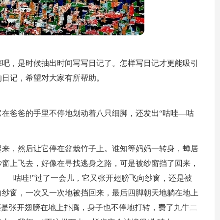
深吧，是时候抽出时间写写日记了。怎样写日记才更能吸引
的日记，希望对大家有所帮助。
在爸爸的手里不停地划动着八只细脚，还发出“咕哇—咕
起来，然后让它停在盆栽竹子上。谁知等妈妈一转身，蝉居
纱窗上飞去，好像在寻找逃身之路，可是被纱窗挡了回来，
——咕哇!”过了一会儿，它又张开翅膀飞向纱窗，还是被
向纱窗，一次又一次地被挡回来，最后四脚朝天地躺在地上
还是张开翅膀在地上扑腾，身子也不停地打转，费了九牛二