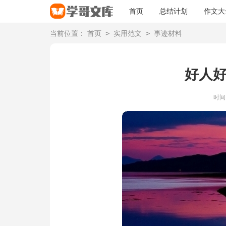
首页
总结计划
作文大
>
>
当前位置：
首页
实用范文
事迹材料
好人
时间：2