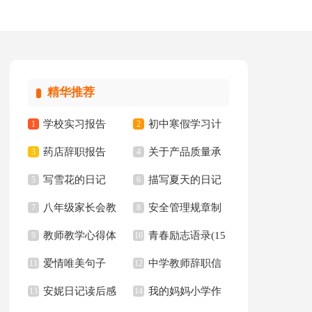
精华推荐
学校实习报告
初中寒假学习计
1
2
药店辞职报告
关于产品质量承
3
划15篇
4
写雪花的日记
描写夏天的日记
5
诺书范文集锦八篇
6
八年级家长会教
安全管理规章制
7
精选15篇
8
教师教学心得体
青春励志语录(15
师发言稿
9
度
10
爱情唯美句子
中学教师辞职信
会汇编15篇
11
篇)
12
安妮日记读后感
我的妈妈小学作
【精】
13
14