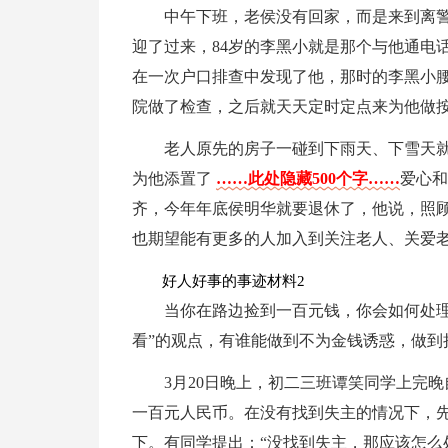
中午下班，老侯没有回家，而是来到离
迎了过来，84岁的李黑小就是那个与他通电
在一次户口排查中发现了他，那时的李黑小
院做了检查，之后就天天定时定点来为他做
老人原先的房子一碰到下雨天、下雪天
为他添置了
……此处隐藏500个字……
爱心和
齐，今年年底侯明华就要退休了，他说，照
也期望能有更多的人加入到关注老人、关爱
好人好事的事迹材料2
当你在路边捡到一百元钱，你会如何处理
看”的观点，有谁能做到不为金钱诱惑，做到
3月20日晚上，初二三班谭笑同学上完
一百元人民币。在没有找到失主的情况下，先
下。有同学提出：“没找到失主，那应该怎么