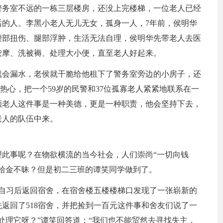
警务室不远的一栋三层楼房，还没上完楼梯，一位老人已经
话的人。李黑小老人无儿无女，孤身一人，7年前，侯明华
腰部扭伤、腿部浮肿，生活无法自理，侯明华先带老人去医
按摩、洗被褥、处理大小便，直至老人好起来。
就会漏水，老侯就干脆给他租下了警务室旁边的小房子，还
热心，把一个59岁的民警和37位孤寡老人紧紧地联系在一
顾老人这件事是一种美德，更是一种职责，他会坚持下去，
老人的队伍中来。
此事呢？在物欲横流的当今社会，人们崇尚“一切向钱
拾金不昧？但是初二三班的谭笑同学做到了。
晚自习后返回宿舍，在宿舍楼五楼楼梯口发现了一张崭新的
返回了518宿舍，并把捡到一百元这件事和舍友们说了一
处理它呀？”谭笑回答道：“我们也不能贸然去寻找失主，