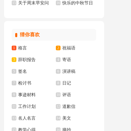
关于周末早安问
快乐的中秋节日
汇编15篇
15
文(15篇)
16
候语
记
猜你喜欢
格言
祝福语
1
2
辞职报告
寄语
3
4
签名
演讲稿
5
6
检讨书
日记
7
8
事迹材料
评语
9
10
工作计划
道歉信
11
12
名人名言
美文
13
14
教学心得
摘抄
15
16