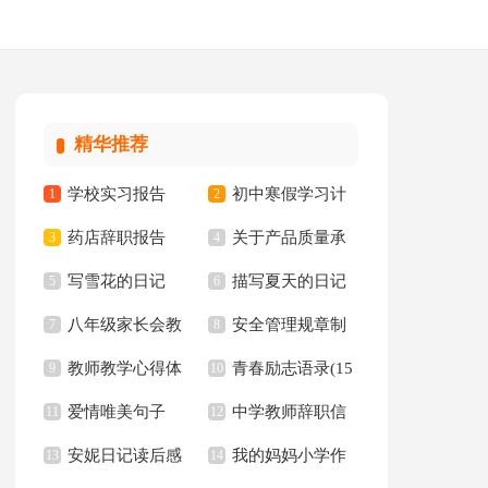
精华推荐
学校实习报告
初中寒假学习计
1
2
药店辞职报告
关于产品质量承
3
划15篇
4
写雪花的日记
描写夏天的日记
5
诺书范文集锦八篇
6
八年级家长会教
安全管理规章制
7
精选15篇
8
教师教学心得体
青春励志语录(15
师发言稿
9
度
10
爱情唯美句子
中学教师辞职信
会汇编15篇
11
篇)
12
安妮日记读后感
我的妈妈小学作
【精】
13
14