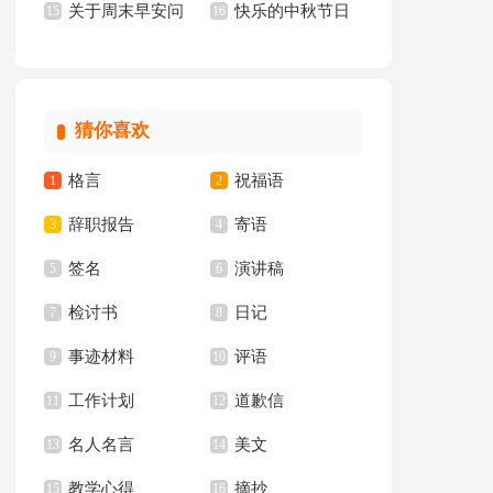
关于周末早安问
快乐的中秋节日
汇编15篇
15
文(15篇)
16
候语
记
猜你喜欢
格言
祝福语
1
2
辞职报告
寄语
3
4
签名
演讲稿
5
6
检讨书
日记
7
8
事迹材料
评语
9
10
工作计划
道歉信
11
12
名人名言
美文
13
14
教学心得
摘抄
15
16