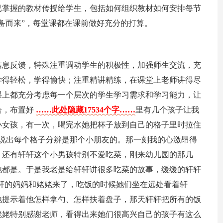
已掌握的教材传授给学生，包括如何组织教材如何安排每节
备而来”，每堂课都在课前做好充分的打算。
信息反馈，特殊注重调动学生的积极性，加强师生交流，充
学得轻松，学得愉快；注重精讲精练，在课堂上老师讲得尽
课上都充分考虑每一个层次的学生学习需求和学习能力，让
合，布置好
……此处隐藏17534个字……
里有几个孩子让我
小女孩，有一次，喝完水她把杯子放到自己的格子里时拉住
并说出每个格子分辨是那个小朋友的。那一刻我的心激昂得
。还有轩轩这个小男孩特别不爱吃菜，刚来幼儿园的那几
地都是。于是我老是给轩轩讲很多吃菜的故事，缓缓的轩轩
轩的妈妈和姥姥来了，吃饭的时候她们坐在远处看着轩
地提示着他怎样拿勺、怎样扶着盘子，那天轩轩把所有的饭
姥姥特别感谢老师，看得出来她们很高兴自己的孩子有这么